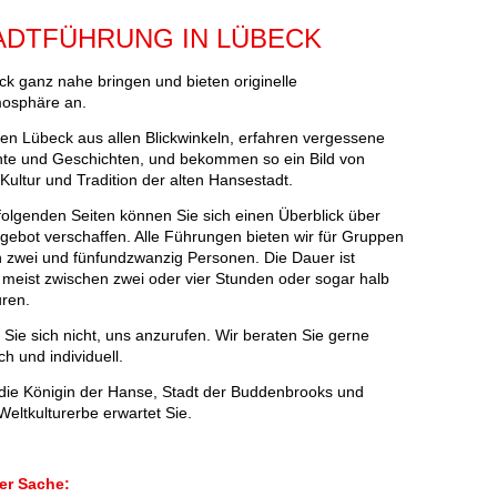
TADTFÜHRUNG IN LÜBECK
k ganz nahe bringen und bieten originelle
mosphäre an.
ben Lübeck aus allen Blickwinkeln, erfahren vergessene
te und Geschichten, und bekommen so ein Bild von
 Kultur und Tradition der alten Hansestadt.
folgenden Seiten können Sie sich einen Überblick über
gebot verschaffen. Alle Führungen bieten wir für Gruppen
 zwei und fünfundzwanzig Personen. Die Dauer ist
, meist zwischen zwei oder vier Stunden oder sogar halb
ren.
Sie sich nicht, uns anzurufen. Wir beraten Sie gerne
ch und individuell.
die Königin der Hanse, Stadt der Buddenbrooks und
eltkulturerbe erwartet Sie.
er Sache: