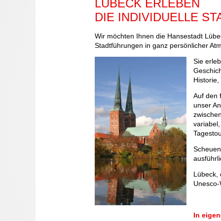
LÜBECK ERLEBEN
DIE INDIVIDUELLE S
Wir möchten Ihnen die Hansestadt Lübec
Stadtführungen in ganz persönlicher At
Sie erle
Geschich
Historie,
Auf den 
unser An
zwischen
variabel
Tagestou
Scheuen 
ausführli
Lübeck, 
Unesco-W
In eigen